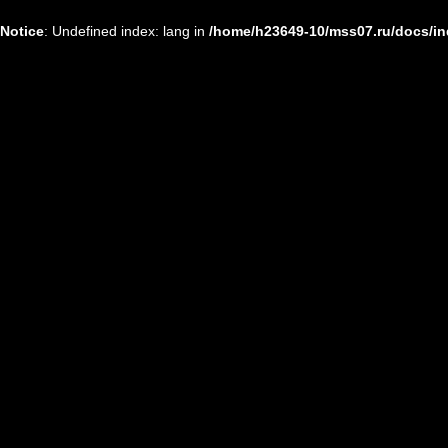
Notice
: Undefined index: lang in
/home/h23649-10/mss07.ru/docs/i